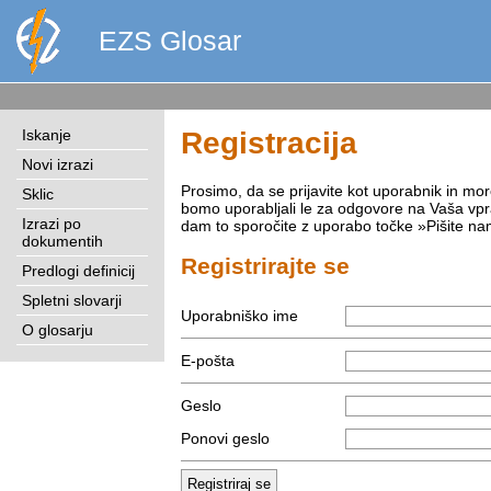
EZS Glosar
Iskanje
Registracija
Novi izrazi
Prosimo, da se prijavite kot uporabnik in mo
Sklic
bomo uporabljali le za odgovore na Vaša vpra
Izrazi po
dam to sporočite z uporabo točke »Pišite nam«
dokumentih
Registrirajte se
Predlogi definicij
Spletni slovarji
Uporabniško ime
O glosarju
E-pošta
Geslo
Ponovi geslo