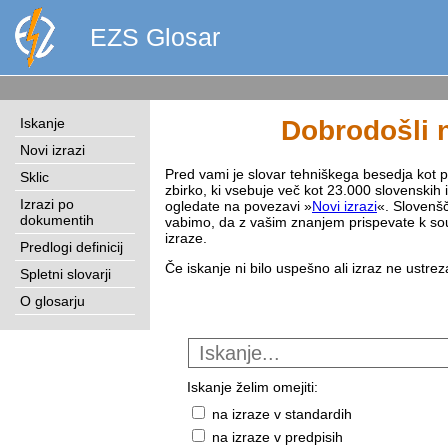
EZS Glosar
Iskanje
Dobrodošli n
Novi izrazi
Pred vami je slovar tehniškega besedja kot pri
Sklic
zbirko, ki vsebuje več kot 23.000 slovenskih 
Izrazi po
ogledate na povezavi »
Novi izrazi
«. Slovenšč
dokumentih
vabimo, da z vašim znanjem prispevate k sou
izraze.
Predlogi definicij
Če iskanje ni bilo uspešno ali izraz ne ustre
Spletni slovarji
O glosarju
Iskanje želim omejiti:
na izraze v standardih
na izraze v predpisih