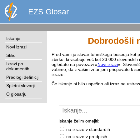
EZS Glosar
Iskanje
Dobrodošli n
Novi izrazi
Pred vami je slovar tehniškega besedja kot pri
Sklic
zbirko, ki vsebuje več kot 23.000 slovenskih 
Izrazi po
ogledate na povezavi »
Novi izrazi
«. Slovenšč
dokumentih
vabimo, da z vašim znanjem prispevate k sou
izraze.
Predlogi definicij
Če iskanje ni bilo uspešno ali izraz ne ustre
Spletni slovarji
O glosarju
Iskanje želim omejiti:
na izraze v standardih
na izraze v predpisih