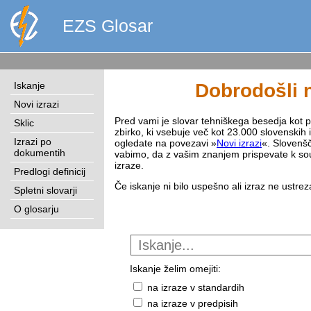
EZS Glosar
Iskanje
Dobrodošli n
Novi izrazi
Pred vami je slovar tehniškega besedja kot pri
Sklic
zbirko, ki vsebuje več kot 23.000 slovenskih 
Izrazi po
ogledate na povezavi »
Novi izrazi
«. Slovenšč
dokumentih
vabimo, da z vašim znanjem prispevate k sou
izraze.
Predlogi definicij
Če iskanje ni bilo uspešno ali izraz ne ustre
Spletni slovarji
O glosarju
Iskanje želim omejiti:
na izraze v standardih
na izraze v predpisih