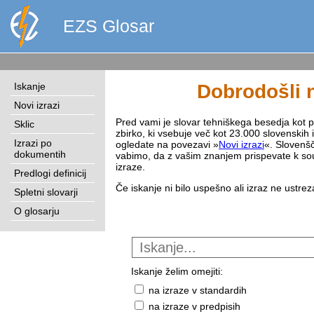
EZS Glosar
Iskanje
Dobrodošli n
Novi izrazi
Pred vami je slovar tehniškega besedja kot pri
Sklic
zbirko, ki vsebuje več kot 23.000 slovenskih 
Izrazi po
ogledate na povezavi »
Novi izrazi
«. Slovenšč
dokumentih
vabimo, da z vašim znanjem prispevate k sou
izraze.
Predlogi definicij
Če iskanje ni bilo uspešno ali izraz ne ustre
Spletni slovarji
O glosarju
Iskanje želim omejiti:
na izraze v standardih
na izraze v predpisih