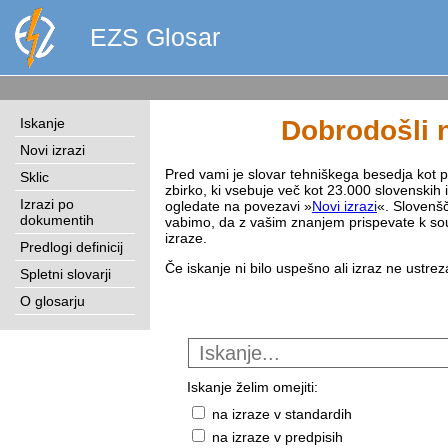
EZS Glosar
Iskanje
Dobrodošli n
Novi izrazi
Pred vami je slovar tehniškega besedja kot pri
Sklic
zbirko, ki vsebuje več kot 23.000 slovenskih 
Izrazi po
ogledate na povezavi »
Novi izrazi
«. Slovenšč
dokumentih
vabimo, da z vašim znanjem prispevate k sou
izraze.
Predlogi definicij
Če iskanje ni bilo uspešno ali izraz ne ustre
Spletni slovarji
O glosarju
Iskanje želim omejiti:
na izraze v standardih
na izraze v predpisih