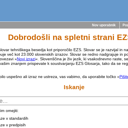
Nov uporabnik
Poz
Dobrodošli na spletni strani E
lovar tehniškega besedja kot priporočilo EZS. Slovar se je razvijal in na
buje več kot 23.000 slovenskih izrazov. Slovar se redno nadgrajuje in p
ovezavi »
Novi izrazi
«. Slovenščina je živ jezik, ki vsakodnevno raste, s
vašim znanjem prispevate k soustvarjanju EZS Glosarja, tako da se reg
bilo uspešno ali izraz ne ustreza, vas vabimo, da uporabite točko »
Piši
Iskanje
im omejiti:
aze v standardih
aze v predpisih