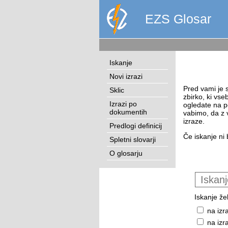
EZS Glosar
Iskanje
Novi izrazi
Pred vami je s
Sklic
zbirko, ki vse
Izrazi po
ogledate na p
dokumentih
vabimo, da z 
izraze.
Predlogi definicij
Če iskanje ni 
Spletni slovarji
O glosarju
Iskanje žel
na izr
na izr