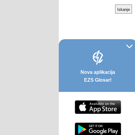
Nova aplikacija
EZS Glosar!