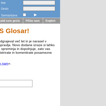
Ime
Geslo
►
Samoprijava
abil sem geslo
Pišite nam
English
ZS Glosar!
dgrajeval več let in je narasel v
opravlja. Novo dodane izraze si lahko
e spreminja in dopolnjuje, zato vas
istrirate in komentirate posamezne
te nam
«.