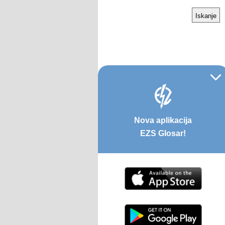
Nova aplikacija
EZS Glosar!