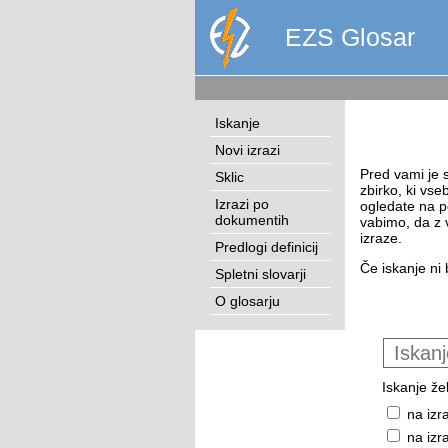
EZS Glosar
Iskanje
Novi izrazi
Pred vami je s
Sklic
zbirko, ki vse
Izrazi po
ogledate na p
dokumentih
vabimo, da z 
izraze.
Predlogi definicij
Če iskanje ni 
Spletni slovarji
O glosarju
Iskanje žel
na izr
na izr