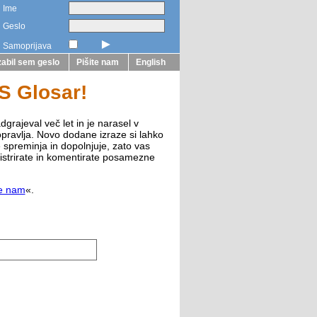
Ime
Geslo
►
Samoprijava
abil sem geslo
Pišite nam
English
ZS Glosar!
dgrajeval več let in je narasel v
opravlja. Novo dodane izraze si lahko
e spreminja in dopolnjuje, zato vas
istrirate in komentirate posamezne
te nam
«.