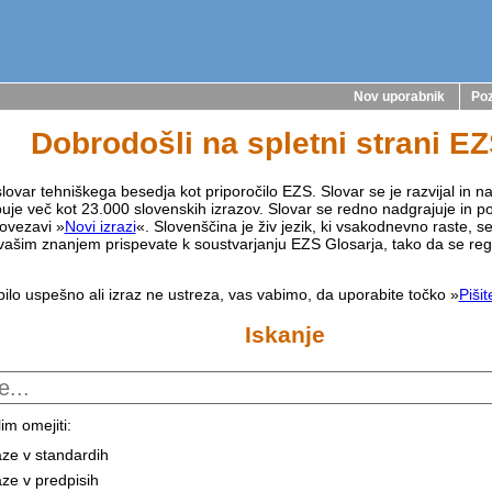
Nov uporabnik
Poz
Dobrodošli na spletni strani E
lovar tehniškega besedja kot priporočilo EZS. Slovar se je razvijal in na
buje več kot 23.000 slovenskih izrazov. Slovar se redno nadgrajuje in p
ovezavi »
Novi izrazi
«. Slovenščina je živ jezik, ki vsakodnevno raste, s
vašim znanjem prispevate k soustvarjanju EZS Glosarja, tako da se reg
bilo uspešno ali izraz ne ustreza, vas vabimo, da uporabite točko »
Piši
Iskanje
im omejiti:
aze v standardih
aze v predpisih