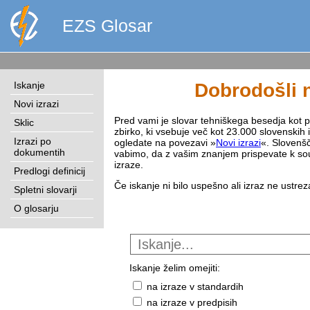
EZS Glosar
Iskanje
Dobrodošli n
Novi izrazi
Pred vami je slovar tehniškega besedja kot pri
Sklic
zbirko, ki vsebuje več kot 23.000 slovenskih 
Izrazi po
ogledate na povezavi »
Novi izrazi
«. Slovenšč
dokumentih
vabimo, da z vašim znanjem prispevate k sou
izraze.
Predlogi definicij
Če iskanje ni bilo uspešno ali izraz ne ustre
Spletni slovarji
O glosarju
Iskanje želim omejiti:
na izraze v standardih
na izraze v predpisih