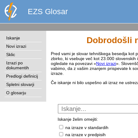
EZS Glosar
Iskanje
Dobrodošli n
Novi izrazi
Pred vami je slovar tehniškega besedja kot pri
Sklic
zbirko, ki vsebuje več kot 23.000 slovenskih 
Izrazi po
ogledate na povezavi »
Novi izrazi
«. Slovenšč
dokumentih
vabimo, da z vašim znanjem prispevate k sou
izraze.
Predlogi definicij
Če iskanje ni bilo uspešno ali izraz ne ustre
Spletni slovarji
O glosarju
Iskanje želim omejiti:
na izraze v standardih
na izraze v predpisih