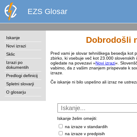
EZS Glosar
Iskanje
Dobrodošli n
Novi izrazi
Pred vami je slovar tehniškega besedja kot pri
Sklic
zbirko, ki vsebuje več kot 23.000 slovenskih 
Izrazi po
ogledate na povezavi »
Novi izrazi
«. Slovenšč
dokumentih
vabimo, da z vašim znanjem prispevate k sou
izraze.
Predlogi definicij
Če iskanje ni bilo uspešno ali izraz ne ustre
Spletni slovarji
O glosarju
Iskanje želim omejiti:
na izraze v standardih
na izraze v predpisih