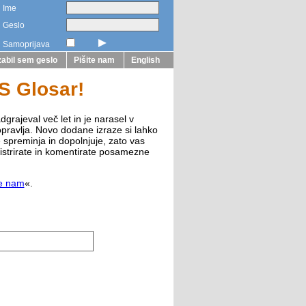
Ime
Geslo
►
Samoprijava
abil sem geslo
Pišite nam
English
ZS Glosar!
dgrajeval več let in je narasel v
opravlja. Novo dodane izraze si lahko
e spreminja in dopolnjuje, zato vas
istrirate in komentirate posamezne
te nam
«.