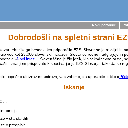
Nov uporabnik
Poz
Dobrodošli na spletni strani E
lovar tehniškega besedja kot priporočilo EZS. Slovar se je razvijal in na
buje več kot 23.000 slovenskih izrazov. Slovar se redno nadgrajuje in p
ovezavi »
Novi izrazi
«. Slovenščina je živ jezik, ki vsakodnevno raste, s
vašim znanjem prispevate k soustvarjanju EZS Glosarja, tako da se reg
bilo uspešno ali izraz ne ustreza, vas vabimo, da uporabite točko »
Piši
Iskanje
im omejiti:
aze v standardih
aze v predpisih