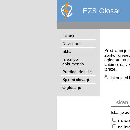
EZS Glosar
Iskanje
Novi izrazi
Pred vami je s
Sklic
zbirko, ki vse
Izrazi po
ogledate na p
dokumentih
vabimo, da z 
izraze.
Predlogi definicij
Če iskanje ni 
Spletni slovarji
O glosarju
Iskanje žel
na izr
na izr