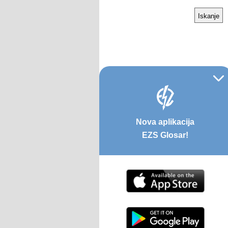
Nova aplikacija
EZS Glosar!