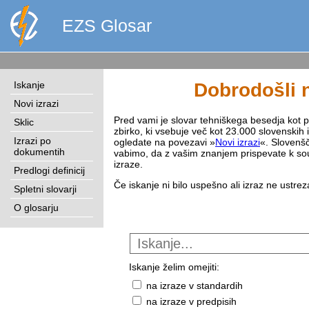
EZS Glosar
Iskanje
Dobrodošli n
Novi izrazi
Pred vami je slovar tehniškega besedja kot pri
Sklic
zbirko, ki vsebuje več kot 23.000 slovenskih 
Izrazi po
ogledate na povezavi »
Novi izrazi
«. Slovenšč
dokumentih
vabimo, da z vašim znanjem prispevate k sou
izraze.
Predlogi definicij
Če iskanje ni bilo uspešno ali izraz ne ustre
Spletni slovarji
O glosarju
Iskanje želim omejiti:
na izraze v standardih
na izraze v predpisih