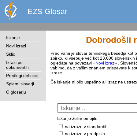
EZS Glosar
Iskanje
Dobrodošli n
Novi izrazi
Pred vami je slovar tehniškega besedja kot pri
Sklic
zbirko, ki vsebuje več kot 23.000 slovenskih 
Izrazi po
ogledate na povezavi »
Novi izrazi
«. Slovenšč
dokumentih
vabimo, da z vašim znanjem prispevate k sou
izraze.
Predlogi definicij
Če iskanje ni bilo uspešno ali izraz ne ustre
Spletni slovarji
O glosarju
Iskanje želim omejiti:
na izraze v standardih
na izraze v predpisih