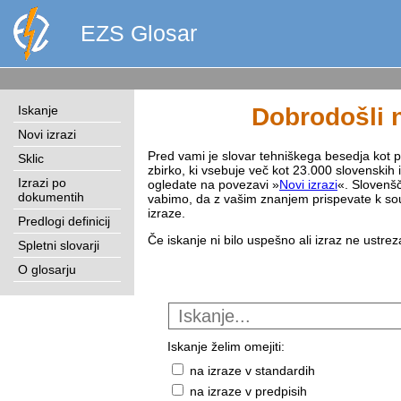
EZS Glosar
Iskanje
Dobrodošli n
Novi izrazi
Pred vami je slovar tehniškega besedja kot pri
Sklic
zbirko, ki vsebuje več kot 23.000 slovenskih 
Izrazi po
ogledate na povezavi »
Novi izrazi
«. Slovenšč
dokumentih
vabimo, da z vašim znanjem prispevate k sou
izraze.
Predlogi definicij
Če iskanje ni bilo uspešno ali izraz ne ustre
Spletni slovarji
O glosarju
Iskanje želim omejiti:
na izraze v standardih
na izraze v predpisih