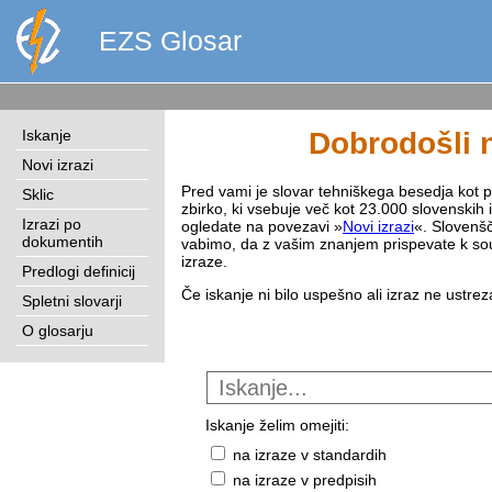
EZS Glosar
Iskanje
Dobrodošli n
Novi izrazi
Pred vami je slovar tehniškega besedja kot pri
Sklic
zbirko, ki vsebuje več kot 23.000 slovenskih 
Izrazi po
ogledate na povezavi »
Novi izrazi
«. Slovenšč
dokumentih
vabimo, da z vašim znanjem prispevate k sou
izraze.
Predlogi definicij
Če iskanje ni bilo uspešno ali izraz ne ustre
Spletni slovarji
O glosarju
Iskanje želim omejiti:
na izraze v standardih
na izraze v predpisih