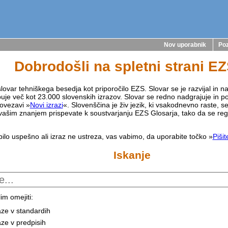
Nov uporabnik
Poz
Dobrodošli na spletni strani E
lovar tehniškega besedja kot priporočilo EZS. Slovar se je razvijal in na
buje več kot 23.000 slovenskih izrazov. Slovar se redno nadgrajuje in p
ovezavi »
Novi izrazi
«. Slovenščina je živ jezik, ki vsakodnevno raste, s
vašim znanjem prispevate k soustvarjanju EZS Glosarja, tako da se reg
bilo uspešno ali izraz ne ustreza, vas vabimo, da uporabite točko »
Piši
Iskanje
im omejiti:
aze v standardih
aze v predpisih