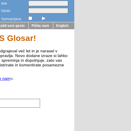
Ime
Geslo
►
Samoprijava
abil sem geslo
Pišite nam
English
ZS Glosar!
dgrajeval več let in je narasel v
opravlja. Novo dodane izraze si lahko
e spreminja in dopolnjuje, zato vas
istrirate in komentirate posamezne
te nam
«.