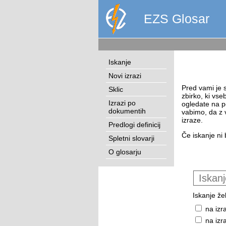
EZS Glosar
Iskanje
Novi izrazi
Pred vami je s
Sklic
zbirko, ki vse
Izrazi po
ogledate na p
dokumentih
vabimo, da z 
izraze.
Predlogi definicij
Če iskanje ni 
Spletni slovarji
O glosarju
Iskanje žel
na izr
na izr