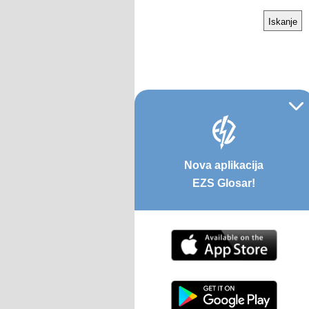
Nova aplikacija
EZS Glosar!