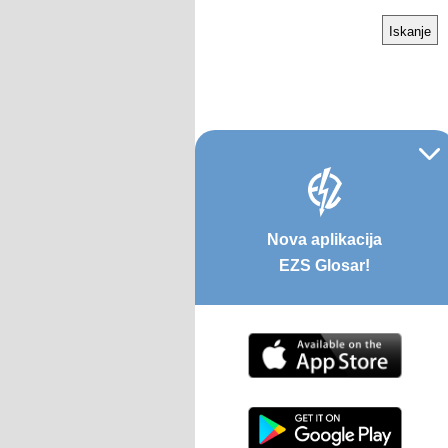
Nova aplikacija
EZS Glosar!