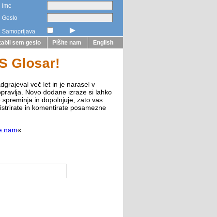
Ime
Geslo
►
Samoprijava
abil sem geslo
Pišite nam
English
ZS Glosar!
dgrajeval več let in je narasel v
opravlja. Novo dodane izraze si lahko
e spreminja in dopolnjuje, zato vas
istrirate in komentirate posamezne
te nam
«.