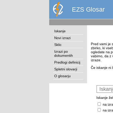
EZS Glosar
Iskanje
Novi izrazi
Pred vami je s
Sklic
zbirko, ki vse
Izrazi po
ogledate na p
dokumentih
vabimo, da z 
izraze.
Predlogi definicij
Če iskanje ni 
Spletni slovarji
O glosarju
Iskanje žel
na izr
na izr