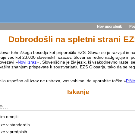
Nov uporabnik
Poz
Dobrodošli na spletni strani E
lovar tehniškega besedja kot priporočilo EZS. Slovar se je razvijal in na
buje več kot 23.000 slovenskih izrazov. Slovar se redno nadgrajuje in p
ovezavi »
Novi izrazi
«. Slovenščina je živ jezik, ki vsakodnevno raste, s
vašim znanjem prispevate k soustvarjanju EZS Glosarja, tako da se reg
bilo uspešno ali izraz ne ustreza, vas vabimo, da uporabite točko »
Piši
Iskanje
im omejiti:
aze v standardih
aze v predpisih