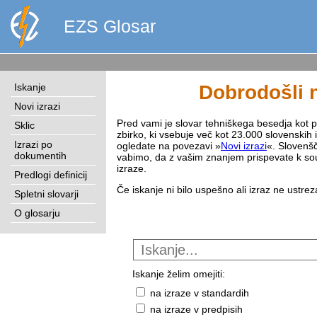
EZS Glosar
Iskanje
Dobrodošli n
Novi izrazi
Pred vami je slovar tehniškega besedja kot pri
Sklic
zbirko, ki vsebuje več kot 23.000 slovenskih 
Izrazi po
ogledate na povezavi »
Novi izrazi
«. Slovenšč
dokumentih
vabimo, da z vašim znanjem prispevate k sou
izraze.
Predlogi definicij
Če iskanje ni bilo uspešno ali izraz ne ustre
Spletni slovarji
O glosarju
Iskanje želim omejiti:
na izraze v standardih
na izraze v predpisih