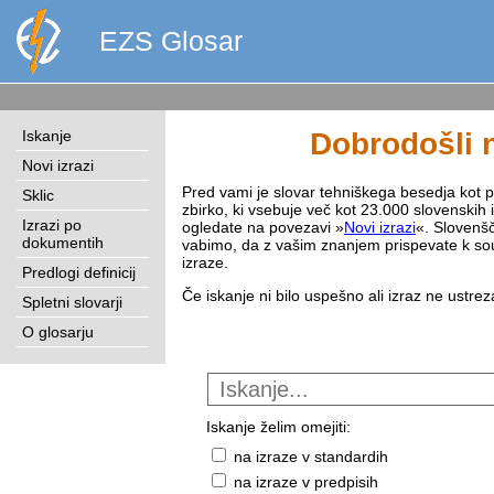
EZS Glosar
Iskanje
Dobrodošli n
Novi izrazi
Pred vami je slovar tehniškega besedja kot pri
Sklic
zbirko, ki vsebuje več kot 23.000 slovenskih 
Izrazi po
ogledate na povezavi »
Novi izrazi
«. Slovenšč
dokumentih
vabimo, da z vašim znanjem prispevate k sou
izraze.
Predlogi definicij
Če iskanje ni bilo uspešno ali izraz ne ustre
Spletni slovarji
O glosarju
Iskanje želim omejiti:
na izraze v standardih
na izraze v predpisih