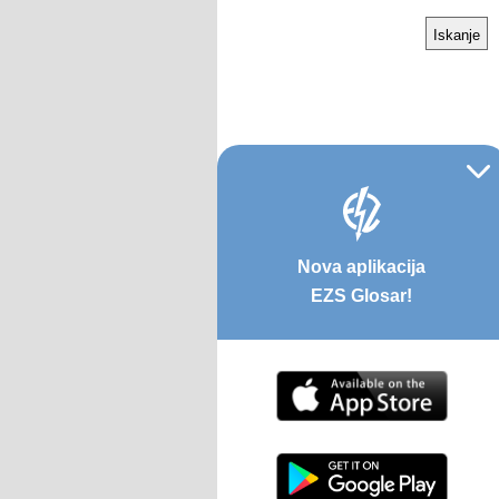
Nova aplikacija
EZS Glosar!