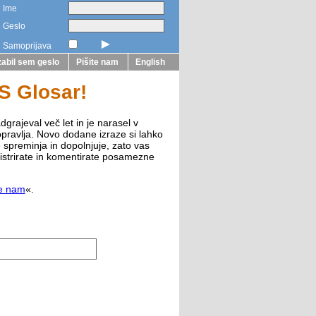
Ime
Geslo
►
Samoprijava
abil sem geslo
Pišite nam
English
ZS Glosar!
dgrajeval več let in je narasel v
opravlja. Novo dodane izraze si lahko
e spreminja in dopolnjuje, zato vas
istrirate in komentirate posamezne
te nam
«.