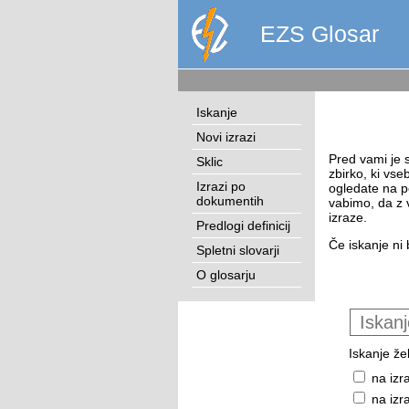
EZS Glosar
Iskanje
Novi izrazi
Pred vami je s
Sklic
zbirko, ki vse
Izrazi po
ogledate na p
dokumentih
vabimo, da z 
izraze.
Predlogi definicij
Če iskanje ni 
Spletni slovarji
O glosarju
Iskanje žel
na izr
na izr