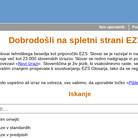
Nov uporabnik
Poz
Dobrodošli na spletni strani E
lovar tehniškega besedja kot priporočilo EZS. Slovar se je razvijal in na
buje več kot 23.000 slovenskih izrazov. Slovar se redno nadgrajuje in p
ovezavi »
Novi izrazi
«. Slovenščina je živ jezik, ki vsakodnevno raste, s
vašim znanjem prispevate k soustvarjanju EZS Glosarja, tako da se reg
bilo uspešno ali izraz ne ustreza, vas vabimo, da uporabite točko »
Piši
Iskanje
im omejiti:
aze v standardih
aze v predpisih