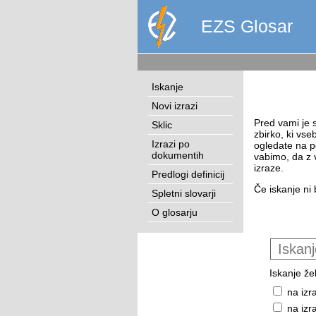
EZS Glosar
Iskanje
Novi izrazi
Pred vami je s
Sklic
zbirko, ki vse
Izrazi po
ogledate na p
dokumentih
vabimo, da z 
izraze.
Predlogi definicij
Če iskanje ni 
Spletni slovarji
O glosarju
Iskanje žel
na izr
na izr