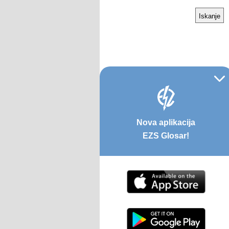
Nova aplikacija
EZS Glosar!