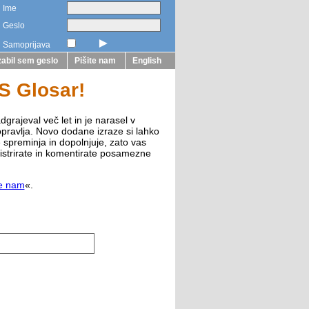
Ime
Geslo
►
Samoprijava
abil sem geslo
Pišite nam
English
ZS Glosar!
dgrajeval več let in je narasel v
opravlja. Novo dodane izraze si lahko
e spreminja in dopolnjuje, zato vas
istrirate in komentirate posamezne
te nam
«.