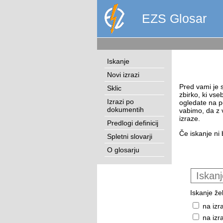
EZS Glosar
Iskanje
Novi izrazi
Pred vami je s
Sklic
zbirko, ki vse
Izrazi po
ogledate na p
dokumentih
vabimo, da z 
izraze.
Predlogi definicij
Če iskanje ni 
Spletni slovarji
O glosarju
Iskanje žel
na izr
na izr