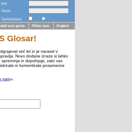
Ime
Geslo
►
Samoprijava
abil sem geslo
Pišite nam
English
ZS Glosar!
dgrajeval več let in je narasel v
opravlja. Novo dodane izraze si lahko
e spreminja in dopolnjuje, zato vas
istrirate in komentirate posamezne
te nam
«.