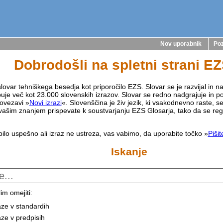
Nov uporabnik
Poz
Dobrodošli na spletni strani E
lovar tehniškega besedja kot priporočilo EZS. Slovar se je razvijal in na
buje več kot 23.000 slovenskih izrazov. Slovar se redno nadgrajuje in p
ovezavi »
Novi izrazi
«. Slovenščina je živ jezik, ki vsakodnevno raste, s
vašim znanjem prispevate k soustvarjanju EZS Glosarja, tako da se reg
bilo uspešno ali izraz ne ustreza, vas vabimo, da uporabite točko »
Piši
Iskanje
im omejiti:
aze v standardih
aze v predpisih