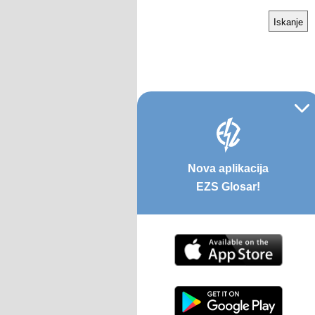
Nova aplikacija
EZS Glosar!