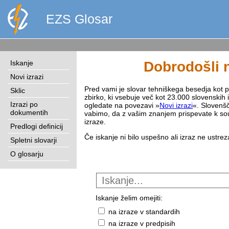
EZS Glosar
Iskanje
Dobrodošli n
Novi izrazi
Pred vami je slovar tehniškega besedja kot pri
Sklic
zbirko, ki vsebuje več kot 23.000 slovenskih 
Izrazi po
ogledate na povezavi »
Novi izrazi
«. Slovenšč
dokumentih
vabimo, da z vašim znanjem prispevate k sou
izraze.
Predlogi definicij
Če iskanje ni bilo uspešno ali izraz ne ustre
Spletni slovarji
O glosarju
Iskanje želim omejiti:
na izraze v standardih
na izraze v predpisih