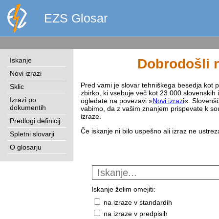
EZS Glosar
Iskanje
Dobrodošli n
Novi izrazi
Pred vami je slovar tehniškega besedja kot pri
Sklic
zbirko, ki vsebuje več kot 23.000 slovenskih 
Izrazi po
ogledate na povezavi »
Novi izrazi
«. Slovenšč
dokumentih
vabimo, da z vašim znanjem prispevate k sou
izraze.
Predlogi definicij
Če iskanje ni bilo uspešno ali izraz ne ustre
Spletni slovarji
O glosarju
Iskanje želim omejiti:
na izraze v standardih
na izraze v predpisih