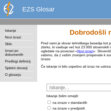
EZS Glosar
Iskanje
Dobrodošli n
Novi izrazi
Pred vami je slovar tehniškega besedja kot pri
Sklic
zbirko, ki vsebuje več kot 23.000 slovenskih 
Izrazi po
ogledate na povezavi »
Novi izrazi
«. Slovenšč
dokumentih
vabimo, da z vašim znanjem prispevate k sou
izraze.
Predlogi definicij
Če iskanje ni bilo uspešno ali izraz ne ustre
Spletni slovarji
O glosarju
Iskanje želim omejiti:
na izraze v standardih
na izraze v predpisih