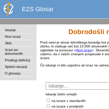
EZS Glosar
Iskanje
Dobrodošli n
Novi izrazi
Pred vami je slovar tehniškega besedja kot pri
Sklic
zbirko, ki vsebuje več kot 23.000 slovenskih 
Izrazi po
ogledate na povezavi »
Novi izrazi
«. Slovenšč
dokumentih
vabimo, da z vašim znanjem prispevate k sou
izraze.
Predlogi definicij
Če iskanje ni bilo uspešno ali izraz ne ustre
Spletni slovarji
O glosarju
Iskanje želim omejiti:
na izraze v standardih
na izraze v predpisih