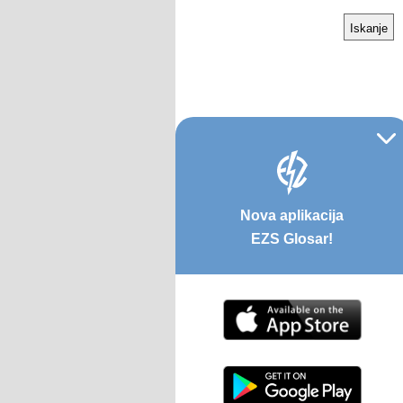
Nova aplikacija
EZS Glosar!