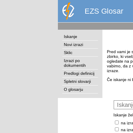
EZS Glosar
Iskanje
Novi izrazi
Pred vami je s
Sklic
zbirko, ki vse
Izrazi po
ogledate na p
dokumentih
vabimo, da z 
izraze.
Predlogi definicij
Če iskanje ni 
Spletni slovarji
O glosarju
Iskanje žel
na izr
na izr