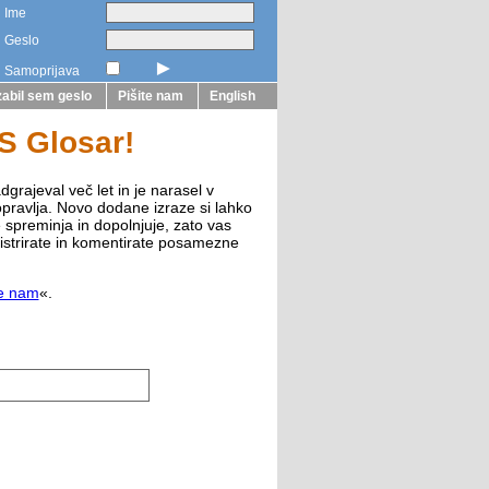
Ime
Geslo
►
Samoprijava
abil sem geslo
Pišite nam
English
ZS Glosar!
dgrajeval več let in je narasel v
opravlja. Novo dodane izraze si lahko
e spreminja in dopolnjuje, zato vas
istrirate in komentirate posamezne
te nam
«.