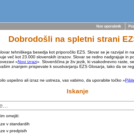
Nov uporabnik
Poz
Dobrodošli na spletni strani E
lovar tehniškega besedja kot priporočilo EZS. Slovar se je razvijal in na
buje več kot 23.000 slovenskih izrazov. Slovar se redno nadgrajuje in p
ovezavi »
Novi izrazi
«. Slovenščina je živ jezik, ki vsakodnevno raste, s
vašim znanjem prispevate k soustvarjanju EZS Glosarja, tako da se reg
bilo uspešno ali izraz ne ustreza, vas vabimo, da uporabite točko »
Piši
Iskanje
im omejiti:
aze v standardih
aze v predpisih