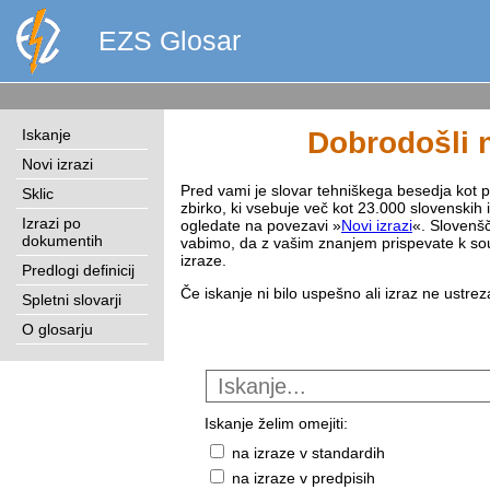
EZS Glosar
Iskanje
Dobrodošli n
Novi izrazi
Pred vami je slovar tehniškega besedja kot pri
Sklic
zbirko, ki vsebuje več kot 23.000 slovenskih 
Izrazi po
ogledate na povezavi »
Novi izrazi
«. Slovenšč
dokumentih
vabimo, da z vašim znanjem prispevate k sou
izraze.
Predlogi definicij
Če iskanje ni bilo uspešno ali izraz ne ustre
Spletni slovarji
O glosarju
Iskanje želim omejiti:
na izraze v standardih
na izraze v predpisih