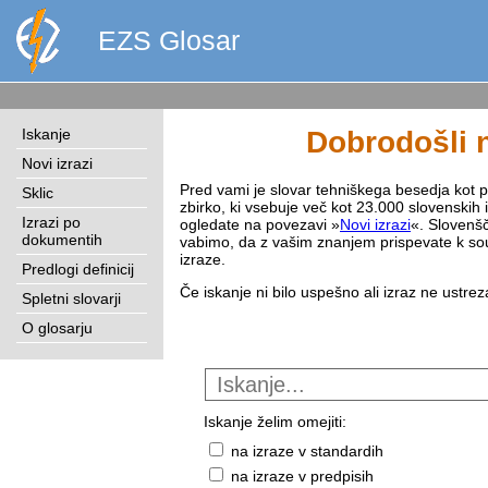
EZS Glosar
Iskanje
Dobrodošli n
Novi izrazi
Pred vami je slovar tehniškega besedja kot pri
Sklic
zbirko, ki vsebuje več kot 23.000 slovenskih 
Izrazi po
ogledate na povezavi »
Novi izrazi
«. Slovenšč
dokumentih
vabimo, da z vašim znanjem prispevate k sou
izraze.
Predlogi definicij
Če iskanje ni bilo uspešno ali izraz ne ustre
Spletni slovarji
O glosarju
Iskanje želim omejiti:
na izraze v standardih
na izraze v predpisih