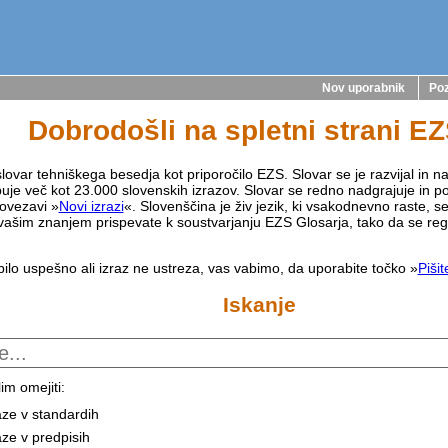
Nov uporabnik
Poz
Dobrodošli na spletni strani E
lovar tehniškega besedja kot priporočilo EZS. Slovar se je razvijal in na
buje več kot 23.000 slovenskih izrazov. Slovar se redno nadgrajuje in p
ovezavi »
Novi izrazi
«. Slovenščina je živ jezik, ki vsakodnevno raste, s
vašim znanjem prispevate k soustvarjanju EZS Glosarja, tako da se reg
bilo uspešno ali izraz ne ustreza, vas vabimo, da uporabite točko »
Piši
Iskanje
im omejiti:
aze v standardih
aze v predpisih