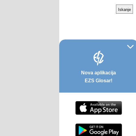
Nova aplikacija
EZS Glosar!