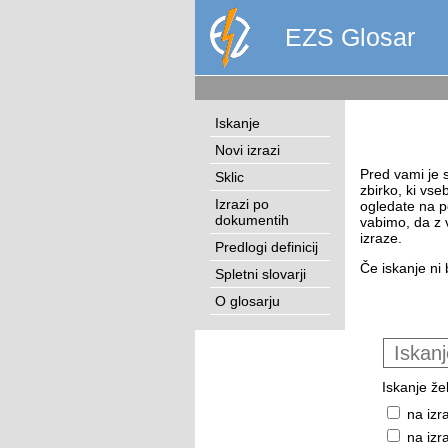
EZS Glosar
Iskanje
Novi izrazi
Pred vami je s
Sklic
zbirko, ki vse
Izrazi po
ogledate na p
dokumentih
vabimo, da z 
izraze.
Predlogi definicij
Če iskanje ni 
Spletni slovarji
O glosarju
Iskanje žel
na izr
na izr