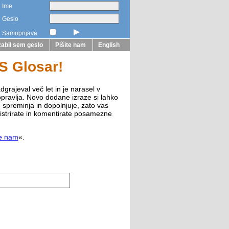
Ime
Geslo
►
Samoprijava
abil sem geslo
Pišite nam
English
ZS Glosar!
dgrajeval več let in je narasel v
opravlja. Novo dodane izraze si lahko
e spreminja in dopolnjuje, zato vas
istrirate in komentirate posamezne
te nam
«.