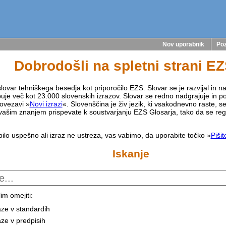
Nov uporabnik
Poz
Dobrodošli na spletni strani E
lovar tehniškega besedja kot priporočilo EZS. Slovar se je razvijal in na
buje več kot 23.000 slovenskih izrazov. Slovar se redno nadgrajuje in p
ovezavi »
Novi izrazi
«. Slovenščina je živ jezik, ki vsakodnevno raste, s
vašim znanjem prispevate k soustvarjanju EZS Glosarja, tako da se reg
bilo uspešno ali izraz ne ustreza, vas vabimo, da uporabite točko »
Piši
Iskanje
im omejiti:
aze v standardih
aze v predpisih