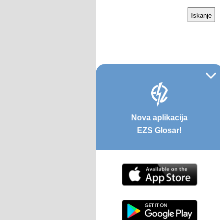
Nova aplikacija
EZS Glosar!