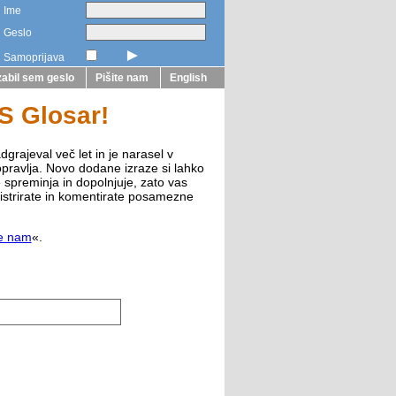
Ime
Geslo
►
Samoprijava
abil sem geslo
Pišite nam
English
ZS Glosar!
dgrajeval več let in je narasel v
opravlja. Novo dodane izraze si lahko
e spreminja in dopolnjuje, zato vas
istrirate in komentirate posamezne
te nam
«.