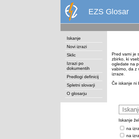
EZS Glosar
Iskanje
Novi izrazi
Pred vami je s
Sklic
zbirko, ki vse
Izrazi po
ogledate na p
dokumentih
vabimo, da z 
izraze.
Predlogi definicij
Če iskanje ni 
Spletni slovarji
O glosarju
Iskanje žel
na izr
na izr