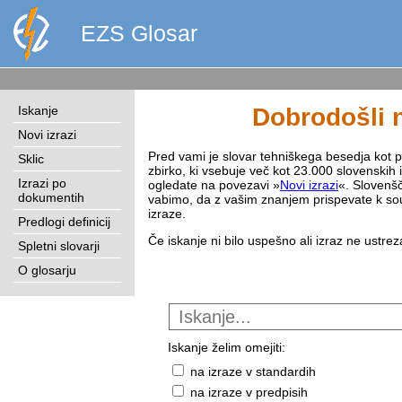
EZS Glosar
Iskanje
Dobrodošli n
Novi izrazi
Pred vami je slovar tehniškega besedja kot pri
Sklic
zbirko, ki vsebuje več kot 23.000 slovenskih 
Izrazi po
ogledate na povezavi »
Novi izrazi
«. Slovenšč
dokumentih
vabimo, da z vašim znanjem prispevate k sou
izraze.
Predlogi definicij
Če iskanje ni bilo uspešno ali izraz ne ustre
Spletni slovarji
O glosarju
Iskanje želim omejiti:
na izraze v standardih
na izraze v predpisih