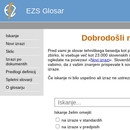
EZS Glosar
Iskanje
Dobrodošli n
Novi izrazi
Pred vami je slovar tehniškega besedja kot pri
Sklic
zbirko, ki vsebuje več kot 23.000 slovenskih 
Izrazi po
ogledate na povezavi »
Novi izrazi
«. Slovenšč
dokumentih
vabimo, da z vašim znanjem prispevate k sou
izraze.
Predlogi definicij
Če iskanje ni bilo uspešno ali izraz ne ustre
Spletni slovarji
O glosarju
Iskanje želim omejiti:
na izraze v standardih
na izraze v predpisih