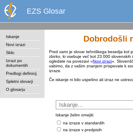
EZS Glosar
Iskanje
Dobrodošli n
Novi izrazi
Pred vami je slovar tehniškega besedja kot pri
Sklic
zbirko, ki vsebuje več kot 23.000 slovenskih 
Izrazi po
ogledate na povezavi »
Novi izrazi
«. Slovenšč
dokumentih
vabimo, da z vašim znanjem prispevate k sou
izraze.
Predlogi definicij
Če iskanje ni bilo uspešno ali izraz ne ustre
Spletni slovarji
O glosarju
Iskanje želim omejiti:
na izraze v standardih
na izraze v predpisih