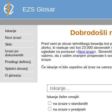
EZS Glosar
Iskanje
Dobrodošli n
Novi izrazi
Pred vami je slovar tehniškega besedja kot pri
Sklic
zbirko, ki vsebuje več kot 23.000 slovenskih 
Izrazi po
ogledate na povezavi »
Novi izrazi
«. Slovenšč
dokumentih
vabimo, da z vašim znanjem prispevate k sou
izraze.
Predlogi definicij
Če iskanje ni bilo uspešno ali izraz ne ustre
Spletni slovarji
O glosarju
Iskanje želim omejiti:
na izraze v standardih
na izraze v predpisih