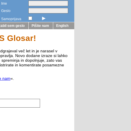
Ime
Geslo
►
Samoprijava
abil sem geslo
Pišite nam
English
ZS Glosar!
dgrajeval več let in je narasel v
opravlja. Novo dodane izraze si lahko
e spreminja in dopolnjuje, zato vas
istrirate in komentirate posamezne
te nam
«.