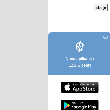
Nova aplikacija
EZS Glosar!