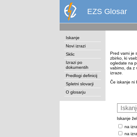
EZS Glosar
Iskanje
Novi izrazi
Pred vami je s
Sklic
zbirko, ki vse
Izrazi po
ogledate na p
dokumentih
vabimo, da z 
izraze.
Predlogi definicij
Če iskanje ni 
Spletni slovarji
O glosarju
Iskanje žel
na izr
na izr