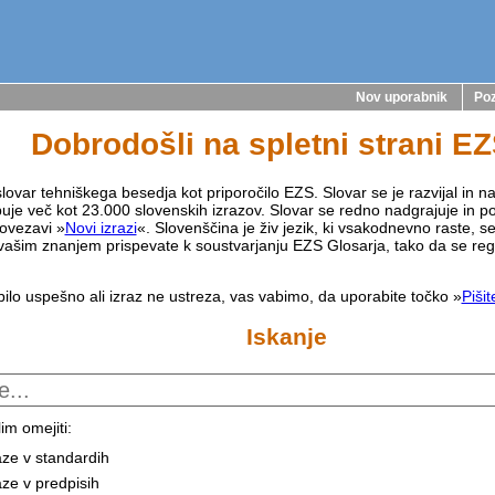
Nov uporabnik
Poz
Dobrodošli na spletni strani E
lovar tehniškega besedja kot priporočilo EZS. Slovar se je razvijal in na
buje več kot 23.000 slovenskih izrazov. Slovar se redno nadgrajuje in p
ovezavi »
Novi izrazi
«. Slovenščina je živ jezik, ki vsakodnevno raste, s
vašim znanjem prispevate k soustvarjanju EZS Glosarja, tako da se reg
bilo uspešno ali izraz ne ustreza, vas vabimo, da uporabite točko »
Piši
Iskanje
im omejiti:
aze v standardih
aze v predpisih