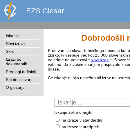
EZS Glosar
Iskanje
Dobrodošli n
Novi izrazi
Pred vami je slovar tehniškega besedja kot pri
Sklic
zbirko, ki vsebuje več kot 23.000 slovenskih 
Izrazi po
ogledate na povezavi »
Novi izrazi
«. Slovenšč
dokumentih
vabimo, da z vašim znanjem prispevate k sou
izraze.
Predlogi definicij
Če iskanje ni bilo uspešno ali izraz ne ustre
Spletni slovarji
O glosarju
Iskanje želim omejiti:
na izraze v standardih
na izraze v predpisih