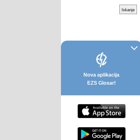
Nova aplikacija
EZS Glosar!