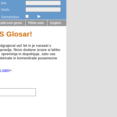
Ime
Geslo
►
Samoprijava
abil sem geslo
Pišite nam
English
ZS Glosar!
dgrajeval več let in je narasel v
opravlja. Novo dodane izraze si lahko
e spreminja in dopolnjuje, zato vas
istrirate in komentirate posamezne
te nam
«.