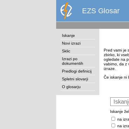
EZS Glosar
Iskanje
Novi izrazi
Pred vami je s
Sklic
zbirko, ki vse
Izrazi po
ogledate na p
dokumentih
vabimo, da z 
izraze.
Predlogi definicij
Če iskanje ni 
Spletni slovarji
O glosarju
Iskanje žel
na izr
na izr