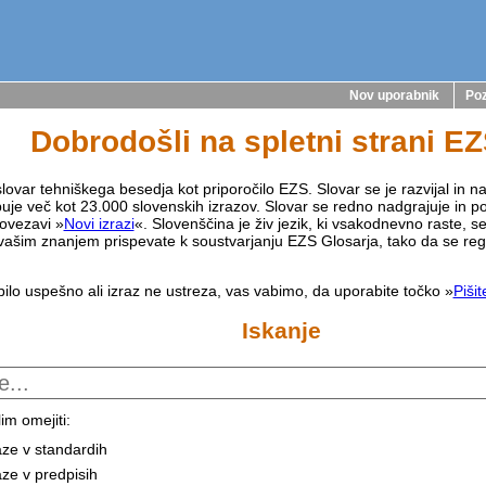
Nov uporabnik
Poz
Dobrodošli na spletni strani E
lovar tehniškega besedja kot priporočilo EZS. Slovar se je razvijal in na
buje več kot 23.000 slovenskih izrazov. Slovar se redno nadgrajuje in p
ovezavi »
Novi izrazi
«. Slovenščina je živ jezik, ki vsakodnevno raste, s
vašim znanjem prispevate k soustvarjanju EZS Glosarja, tako da se reg
bilo uspešno ali izraz ne ustreza, vas vabimo, da uporabite točko »
Piši
Iskanje
im omejiti:
aze v standardih
aze v predpisih