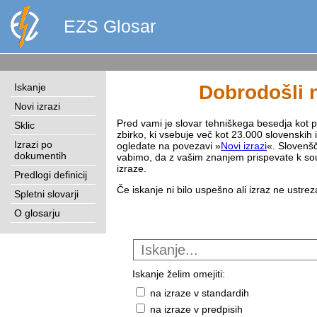
EZS Glosar
Iskanje
Dobrodošli n
Novi izrazi
Pred vami je slovar tehniškega besedja kot pri
Sklic
zbirko, ki vsebuje več kot 23.000 slovenskih 
Izrazi po
ogledate na povezavi »
Novi izrazi
«. Slovenšč
dokumentih
vabimo, da z vašim znanjem prispevate k sou
izraze.
Predlogi definicij
Če iskanje ni bilo uspešno ali izraz ne ustre
Spletni slovarji
O glosarju
Iskanje želim omejiti:
na izraze v standardih
na izraze v predpisih