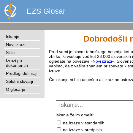
EZS Glosar
Iskanje
Dobrodošli n
Novi izrazi
Pred vami je slovar tehniškega besedja kot pri
Sklic
zbirko, ki vsebuje več kot 23.000 slovenskih 
Izrazi po
ogledate na povezavi »
Novi izrazi
«. Slovenšč
dokumentih
vabimo, da z vašim znanjem prispevate k sou
izraze.
Predlogi definicij
Če iskanje ni bilo uspešno ali izraz ne ustre
Spletni slovarji
O glosarju
Iskanje želim omejiti:
na izraze v standardih
na izraze v predpisih