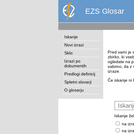
EZS Glosar
Iskanje
Novi izrazi
Pred vami je s
Sklic
zbirko, ki vse
Izrazi po
ogledate na p
dokumentih
vabimo, da z 
izraze.
Predlogi definicij
Če iskanje ni 
Spletni slovarji
O glosarju
Iskanje žel
na izr
na izr