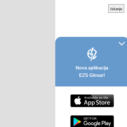
Nova aplikacija
EZS Glosar!