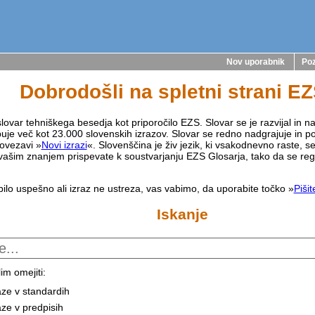
Nov uporabnik
Poz
Dobrodošli na spletni strani E
lovar tehniškega besedja kot priporočilo EZS. Slovar se je razvijal in na
buje več kot 23.000 slovenskih izrazov. Slovar se redno nadgrajuje in p
ovezavi »
Novi izrazi
«. Slovenščina je živ jezik, ki vsakodnevno raste, s
vašim znanjem prispevate k soustvarjanju EZS Glosarja, tako da se reg
bilo uspešno ali izraz ne ustreza, vas vabimo, da uporabite točko »
Piši
Iskanje
im omejiti:
aze v standardih
aze v predpisih