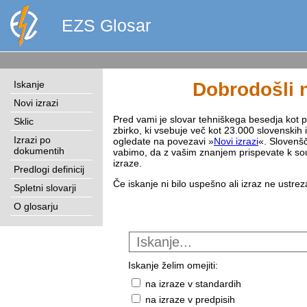
EZS Glosar
Iskanje
Dobrodošli n
Novi izrazi
Pred vami je slovar tehniškega besedja kot pri
Sklic
zbirko, ki vsebuje več kot 23.000 slovenskih 
Izrazi po
ogledate na povezavi »
Novi izrazi
«. Slovenšč
dokumentih
vabimo, da z vašim znanjem prispevate k sou
izraze.
Predlogi definicij
Če iskanje ni bilo uspešno ali izraz ne ustre
Spletni slovarji
O glosarju
Iskanje želim omejiti:
na izraze v standardih
na izraze v predpisih