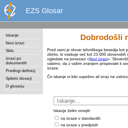
EZS Glosar
Iskanje
Dobrodošli n
Novi izrazi
Pred vami je slovar tehniškega besedja kot pri
Sklic
zbirko, ki vsebuje več kot 23.000 slovenskih 
Izrazi po
ogledate na povezavi »
Novi izrazi
«. Slovenšč
dokumentih
vabimo, da z vašim znanjem prispevate k sou
izraze.
Predlogi definicij
Če iskanje ni bilo uspešno ali izraz ne ustre
Spletni slovarji
O glosarju
Iskanje želim omejiti:
na izraze v standardih
na izraze v predpisih