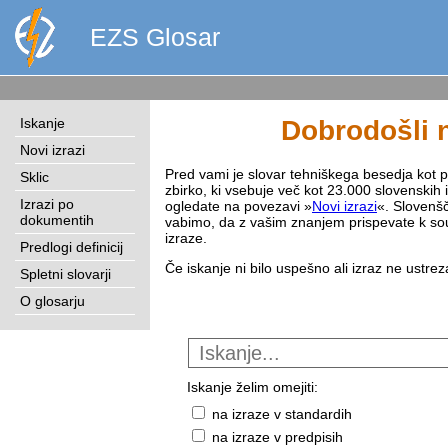
EZS Glosar
Iskanje
Dobrodošli n
Novi izrazi
Pred vami je slovar tehniškega besedja kot pri
Sklic
zbirko, ki vsebuje več kot 23.000 slovenskih 
Izrazi po
ogledate na povezavi »
Novi izrazi
«. Slovenšč
dokumentih
vabimo, da z vašim znanjem prispevate k sou
izraze.
Predlogi definicij
Če iskanje ni bilo uspešno ali izraz ne ustre
Spletni slovarji
O glosarju
Iskanje želim omejiti:
na izraze v standardih
na izraze v predpisih