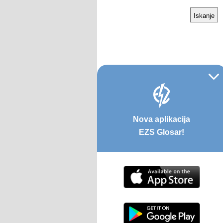
Nova aplikacija
EZS Glosar!