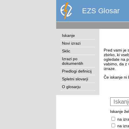
EZS Glosar
Iskanje
Novi izrazi
Pred vami je s
Sklic
zbirko, ki vse
Izrazi po
ogledate na p
dokumentih
vabimo, da z 
izraze.
Predlogi definicij
Če iskanje ni 
Spletni slovarji
O glosarju
Iskanje žel
na izr
na izr