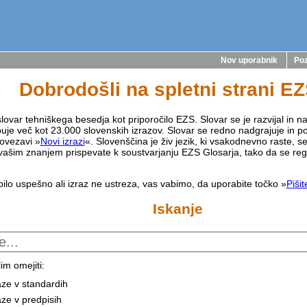
Nov uporabnik
Poz
Dobrodošli na spletni strani E
lovar tehniškega besedja kot priporočilo EZS. Slovar se je razvijal in na
buje več kot 23.000 slovenskih izrazov. Slovar se redno nadgrajuje in p
ovezavi »
Novi izrazi
«. Slovenščina je živ jezik, ki vsakodnevno raste, s
vašim znanjem prispevate k soustvarjanju EZS Glosarja, tako da se reg
bilo uspešno ali izraz ne ustreza, vas vabimo, da uporabite točko »
Piši
Iskanje
im omejiti:
aze v standardih
aze v predpisih