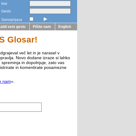
Ime
Geslo
►
Samoprijava
abil sem geslo
Pišite nam
English
ZS Glosar!
dgrajeval več let in je narasel v
opravlja. Novo dodane izraze si lahko
e spreminja in dopolnjuje, zato vas
istrirate in komentirate posamezne
te nam
«.