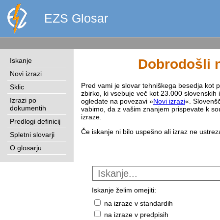
EZS Glosar
Iskanje
Dobrodošli n
Novi izrazi
Pred vami je slovar tehniškega besedja kot pri
Sklic
zbirko, ki vsebuje več kot 23.000 slovenskih 
Izrazi po
ogledate na povezavi »
Novi izrazi
«. Slovenšč
dokumentih
vabimo, da z vašim znanjem prispevate k sou
izraze.
Predlogi definicij
Če iskanje ni bilo uspešno ali izraz ne ustre
Spletni slovarji
O glosarju
Iskanje želim omejiti:
na izraze v standardih
na izraze v predpisih