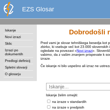
EZS Glosar
Iskanje
Dobrodošli n
Novi izrazi
Pred vami je slovar tehniškega besedja kot pri
Sklic
zbirko, ki vsebuje več kot 23.000 slovenskih 
Izrazi po
ogledate na povezavi »
Novi izrazi
«. Slovenšč
dokumentih
vabimo, da z vašim znanjem prispevate k sou
izraze.
Predlogi definicij
Če iskanje ni bilo uspešno ali izraz ne ustre
Spletni slovarji
O glosarju
Iskanje želim omejiti:
na izraze v standardih
na izraze v predpisih