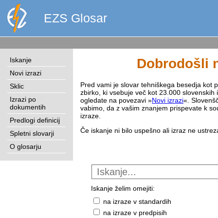
EZS Glosar
Iskanje
Dobrodošli n
Novi izrazi
Pred vami je slovar tehniškega besedja kot pri
Sklic
zbirko, ki vsebuje več kot 23.000 slovenskih 
Izrazi po
ogledate na povezavi »
Novi izrazi
«. Slovenšč
dokumentih
vabimo, da z vašim znanjem prispevate k sou
izraze.
Predlogi definicij
Če iskanje ni bilo uspešno ali izraz ne ustre
Spletni slovarji
O glosarju
Iskanje želim omejiti:
na izraze v standardih
na izraze v predpisih