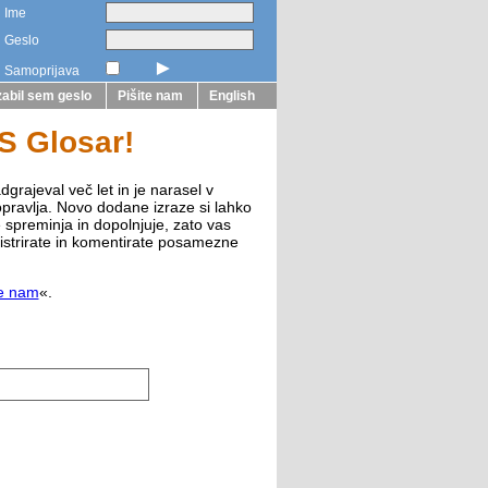
Ime
Geslo
►
Samoprijava
abil sem geslo
Pišite nam
English
ZS Glosar!
dgrajeval več let in je narasel v
opravlja. Novo dodane izraze si lahko
e spreminja in dopolnjuje, zato vas
istrirate in komentirate posamezne
te nam
«.