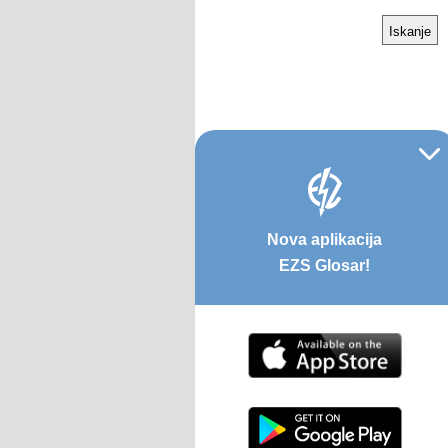
Nova aplikacija
EZS Glosar!