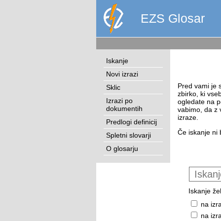
EZS Glosar
Iskanje
Novi izrazi
Pred vami je s
Sklic
zbirko, ki vse
Izrazi po
ogledate na p
dokumentih
vabimo, da z 
izraze.
Predlogi definicij
Če iskanje ni 
Spletni slovarji
O glosarju
Iskanje žel
na izr
na izr