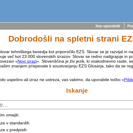
Nov uporabnik
Poz
Dobrodošli na spletni strani E
lovar tehniškega besedja kot priporočilo EZS. Slovar se je razvijal in na
buje več kot 23.000 slovenskih izrazov. Slovar se redno nadgrajuje in p
ovezavi »
Novi izrazi
«. Slovenščina je živ jezik, ki vsakodnevno raste, s
vašim znanjem prispevate k soustvarjanju EZS Glosarja, tako da se reg
bilo uspešno ali izraz ne ustreza, vas vabimo, da uporabite točko »
Piši
Iskanje
im omejiti:
aze v standardih
aze v predpisih